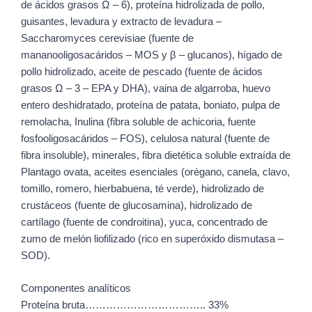
de ácidos grasos Ω – 6), proteína hidrolizada de pollo,
guisantes, levadura y extracto de levadura –
Saccharomyces cerevisiae (fuente de
mananooligosacáridos – MOS y β – glucanos), hígado de
pollo hidrolizado, aceite de pescado (fuente de ácidos
grasos Ω – 3 – EPA y DHA), vaina de algarroba, huevo
entero deshidratado, proteína de patata, boniato, pulpa de
remolacha, Inulina (fibra soluble de achicoria, fuente
fosfooligosacáridos – FOS), celulosa natural (fuente de
fibra insoluble), minerales, fibra dietética soluble extraída de
Plantago ovata, aceites esenciales (orégano, canela, clavo,
tomillo, romero, hierbabuena, té verde), hidrolizado de
crustáceos (fuente de glucosamina), hidrolizado de
cartílago (fuente de condroitina), yuca, concentrado de
zumo de melón liofilizado (rico en superóxido dismutasa –
SOD).
Componentes analíticos
Proteína bruta…………………………….. 33%