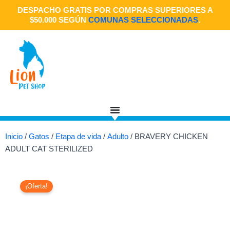
Ir
DESPACHO GRATIS POR COMPRAS SUPERIORES A
al
$50.000 SEGÚN
COMUNAS SELECCIONADAS
.
contenido
Inicio
/
Gatos
/
Etapa de vida
/
Adulto
/ BRAVERY CHICKEN
ADULT CAT STERILIZED
¡Oferta!