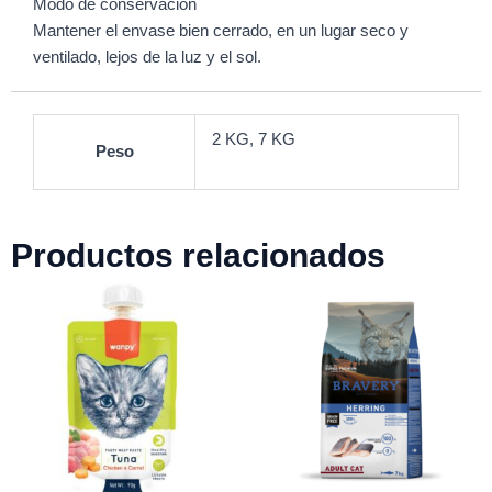
Modo de conservación
Mantener el envase bien cerrado, en un lugar seco y
ventilado, lejos de la luz y el sol.
2 KG, 7 KG
Peso
Productos relacionados
Rango
de
precios:
desde
$19.990
hasta
$53.990