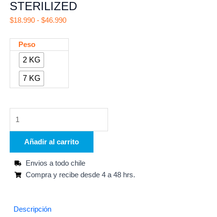
STERILIZED
Rango
$
18.990
-
$
46.990
de
precios:
BRAVERY
Peso
desde
CHICKEN
2 KG
$18.990
ADULT
hasta
7 KG
CAT
$46.990
STERILIZED
cantidad
Añadir al carrito
Envios a todo chile
Compra y recibe desde 4 a 48 hrs.
Descripción