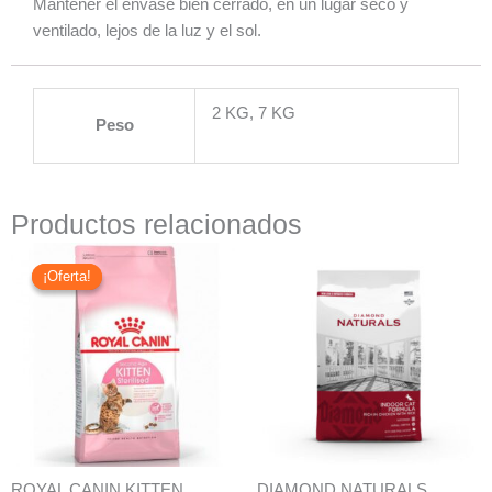
Mantener el envase bien cerrado, en un lugar seco y
ventilado, lejos de la luz y el sol.
2 KG, 7 KG
Peso
Productos relacionados
El
El
precio
precio
¡Oferta!
¡Oferta!
original
actual
era:
es:
$33.990.
$31.990.
ROYAL CANIN KITTEN
DIAMOND NATURALS