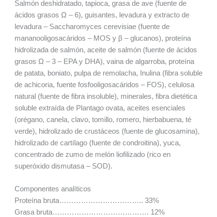
Salmón deshidratado, tapioca, grasa de ave (fuente de
ácidos grasos Ω – 6), guisantes, levadura y extracto de
levadura – Saccharomyces cerevisiae (fuente de
mananooligosacáridos – MOS y β – glucanos), proteína
hidrolizada de salmón, aceite de salmón (fuente de ácidos
grasos Ω – 3 – EPA y DHA), vaina de algarroba, proteína
de patata, boniato, pulpa de remolacha, Inulina (fibra soluble
de achicoria, fuente fosfooligosacáridos – FOS), celulosa
natural (fuente de fibra insoluble), minerales, fibra dietética
soluble extraída de Plantago ovata, aceites esenciales
(orégano, canela, clavo, tomillo, romero, hierbabuena, té
verde), hidrolizado de crustáceos (fuente de glucosamina),
hidrolizado de cartílago (fuente de condroitina), yuca,
concentrado de zumo de melón liofilizado (rico en
superóxido dismutasa – SOD).
Componentes analíticos
Proteína bruta…………………………….. 33%
Grasa bruta…………………………………. 12%