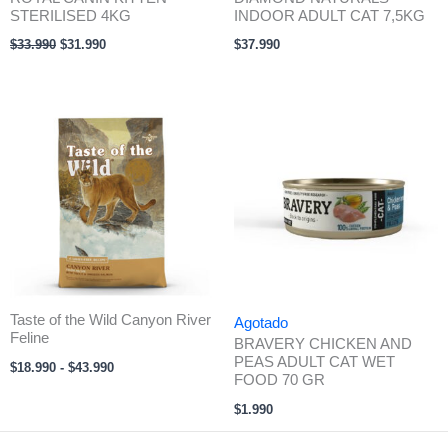
STERILISED 4KG
INDOOR ADULT CAT 7,5KG
$
33.990
$
31.990
$
37.990
Rango
de
precios:
desde
$18.990
hasta
$43.990
Taste of the Wild Canyon River
Agotado
Feline
BRAVERY CHICKEN AND
PEAS ADULT CAT WET
$
18.990
-
$
43.990
FOOD 70 GR
$
1.990