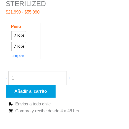
STERILIZED
Rango
$
21.990
-
$
55.990
de
precios:
BRAVERY
Peso
desde
SALMON
2 KG
$21.990
ADULT
hasta
7 KG
CAT
$55.990
STERILIZED
Limpiar
cantidad
-
+
Añadir al carrito
Envios a todo chile
Compra y recibe desde 4 a 48 hrs.