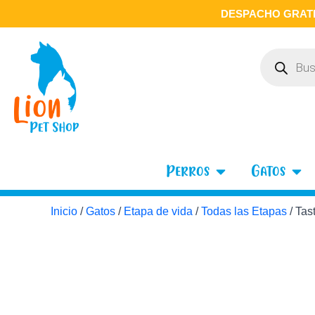
Ir
DESPACHO GRATI
al
contenido
Búsqueda
de
productos
Open Perros
Open
Perros
Gatos
Inicio
/
Gatos
/
Etapa de vida
/
Todas las Etapas
/ Tas