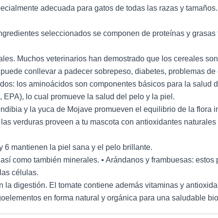
pecialmente adecuada para gatos de todas las razas y tamaños.
gredientes seleccionados se componen de proteínas y grasas f
ales. Muchos veterinarios han demostrado que los cereales son
 puede conllevar a padecer sobrepeso, diabetes, problemas de d
idos: los aminoácidos son componentes básicos para la salud d
PA), lo cual promueve la salud del pelo y la piel.
dibia y la yuca de Mojave promueven el equilibrio de la flora in
 y las verduras proveen a tu mascota con antioxidantes naturales
6 mantienen la piel sana y el pelo brillante.
 así como también minerales. • Arándanos y frambuesas: estos p
las células.
n la digestión. El tomate contiene además vitaminas y antioxid
igoelementos en forma natural y orgánica para una saludable bio