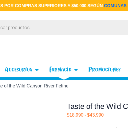
S POR COMPRAS SUPERIORES A $50.000 SEGÚN
COMUNAS 
 Gatos
Open Accesorios
Open Farmacia
Accesorios
Farmacia
Promociones
te of the Wild Canyon River Feline
Taste of the Wild 
Rango
$
18.990
-
$
43.990
de