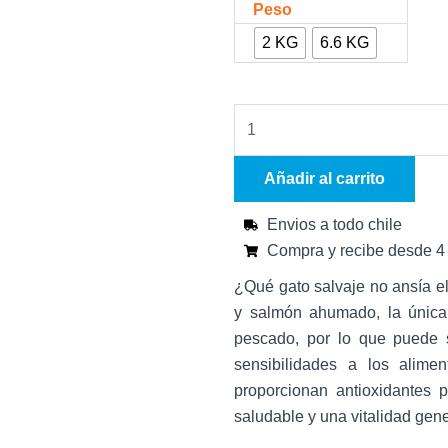
precios:
Taste
Peso
desde
of
2 KG
6.6 KG
$18.990
the
hasta
Wild
$43.990
Canyon
River
Feline
Añadir al carrito
cantidad
Envios a todo chile
Compra y recibe desde 4 
¿Qué gato salvaje no ansía
y salmón ahumado, la única
pescado, por lo que puede 
sensibilidades a los alimen
proporcionan antioxidantes 
saludable y una vitalidad gener