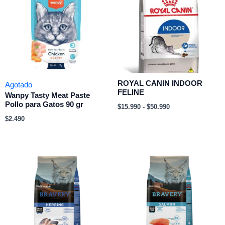
$15.990
hasta
$50.990
ROYAL CANIN INDOOR
Agotado
FELINE
Wanpy Tasty Meat Paste
Pollo para Gatos 90 gr
$
15.990
-
$
50.990
$
2.490
Rango
Rango
de
de
precios:
precios:
desde
desde
$19.990
$21.990
hasta
hasta
$53.990
$55.990