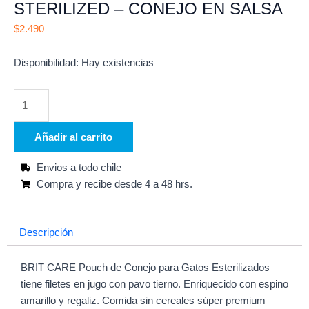
STERILIZED – CONEJO EN SALSA
$
2.490
BRIT
Disponibilidad:
Hay existencias
CARE
POUCH
CAT
STERILIZED
Añadir al carrito
-
CONEJO
Envios a todo chile
EN
Compra y recibe desde 4 a 48 hrs.
SALSA
cantidad
Descripción
BRIT CARE Pouch de Conejo para Gatos Esterilizados
tiene filetes en jugo con pavo tierno. Enriquecido con espino
amarillo y regaliz. Comida sin cereales súper premium