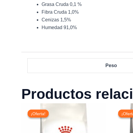
Grasa Cruda 0,1 %
Fibra Cruda 1,0%
Cenizas 1,5%
Humedad 91,0%
Peso
Productos relac
Rango
de
¡Oferta!
¡Oferta!
¡Ofert
¡Ofert
precios:
desde
$14.990
hasta