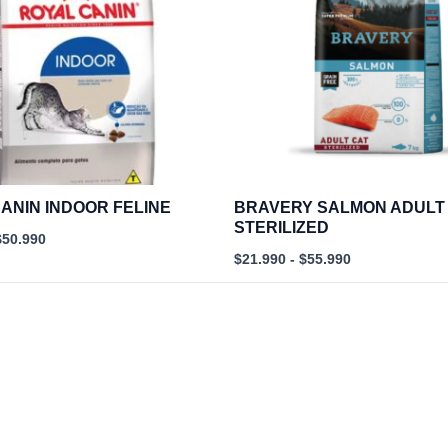
$50.990
$55.990
ANIN INDOOR FELINE
BRAVERY SALMON ADULT
STERILIZED
$
50.990
$
21.990
-
$
55.990