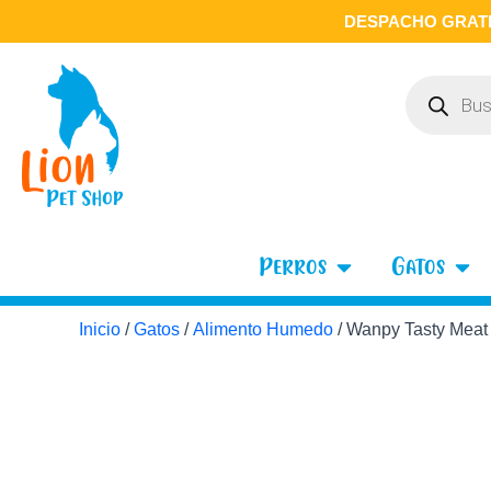
Ir
DESPACHO GRATI
al
contenido
Búsqueda
de
productos
Open Perros
Open
Perros
Gatos
Inicio
/
Gatos
/
Alimento Humedo
/ Wanpy Tasty Meat 