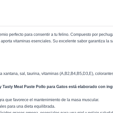
mio perfecto para consentir a tu felino. Compuesto por pechuga
porta vitaminas esenciales. Su excelente sabor garantiza la sat
 xantana, sal, taurina, vitaminas (A,B2,B4,B5,D3,E), colorantes
y Tasty Meat Paste Pollo para Gatos está elaborado con ingr
ra que favorece el mantenimiento de la masa muscular.
ales para una dieta equilibrada.
 ácidos grasos omega, esenciales para una piel y pelaje saluda