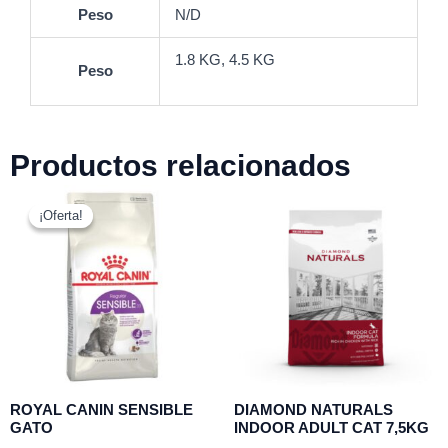
Peso
N/D
1.8 KG, 4.5 KG
Peso
Productos relacionados
Rango
de
¡Oferta!
¡Oferta!
precios:
desde
$14.990
hasta
$56.990
ROYAL CANIN SENSIBLE
DIAMOND NATURALS
GATO
INDOOR ADULT CAT 7,5KG