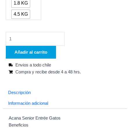
SENIOR
1.8 KG
$21.990
ENTRÉE
hasta
4.5 KG
CAT
$43.990
cantidad
Añadir al carrito
Envios a todo chile
Compra y recibe desde 4 a 48 hrs.
Descripción
Información adicional
Acana Senior Entrée Gatos
Beneficios