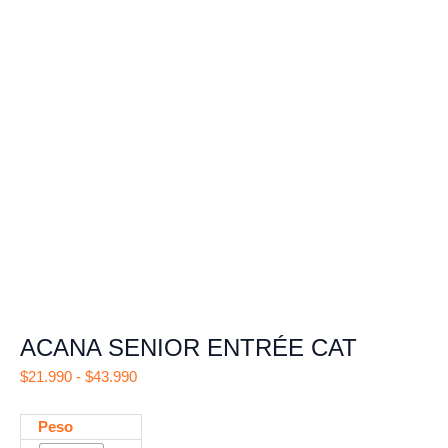
ACANA SENIOR ENTRÉE CAT
Rango
$
21.990
-
$
43.990
de
precios:
ACANA
Peso
desde