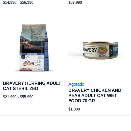
$
14.990
-
$
56.990
$
37.990
Rango
de
precios:
desde
$21.990
hasta
$55.990
BRAVERY HERRING ADULT
Agotado
CAT STERILIZED
BRAVERY CHICKEN AND
PEAS ADULT CAT WET
$
21.990
-
$
55.990
FOOD 70 GR
$
1.990