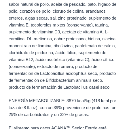
sabor natural de pollo, aceite de pescado, pato, hígado de
pollo, corazón de pollo, cloruro de colina, arándanos
enteros, algas secas, sal, zinc proteinado, suplemento de
vitamina E, tocoferoles mixtos (conservante), taurina,
suplemento de vitamina D3, acetato de vitamina A, L-
carnitina, DL-metionina, cobre proteinado, biotina, niacina,
mononitrato de tiamina, riboflavina, pantotenato de calcio,
clorhidrato de piridoxina, ácido fólico, suplemento de
vitamina B12, ácido ascórbico (vitamina C), ácido cítrico
(conservante), extracto de romero, producto de
fermentación de Lactobacillus acidophilus seco, producto
de fermentación de Bifidobacterium animalis seco,
producto de fermentación de Lactobacillus casei seco.
ENERGÍA METABOLIZABLE: 3670 kcal/kg (418 kcal por
taza de 8 fl. oz), con un 39% proveniente de proteínas, un
29% de carbohidratos y un 32% de grasas.
El alimento para gatos ACANA™ Senior Entrée está