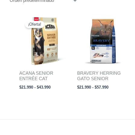
Rango
Rango
de
de
¡Oferta!
precios:
precios:
desde
desde
$21.990
$21.990
hasta
hasta
$43.990
$57.990
ACANA SENIOR
BRAVERY HERRING
ENTRÉE CAT
GATO SENIOR
$
21.990
-
$
43.990
$
21.990
-
$
57.990