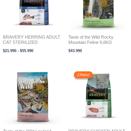
$55.990
BRAVERY HERRING ADULT
Taste of the Wild Rocky
CAT STERILIZED
Mountain Feline 6,6KG
$
21.990
-
$
55.990
$
43.990
Rango
de
¡Oferta!
¡Oferta!
precios:
desde
$16.990
hasta
$45.990