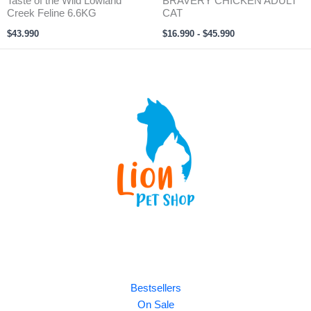
Taste of the Wild Lowland
BRAVERY CHICKEN ADULT
Creek Feline 6.6KG
CAT
$
43.990
$
16.990
-
$
45.990
Explore
Bestsellers
On Sale