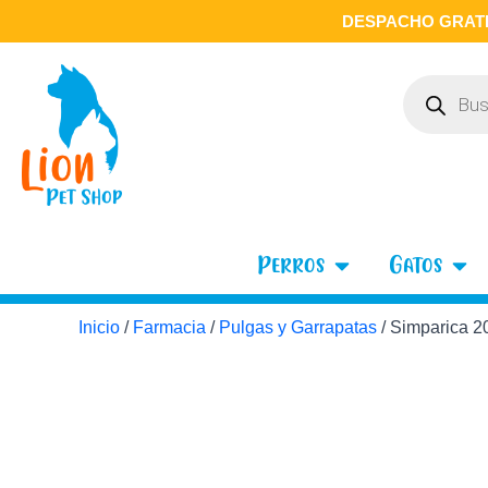
Ir
DESPACHO GRATI
al
contenido
Búsqueda
de
productos
Open Perros
Open
Perros
Gatos
Inicio
/
Farmacia
/
Pulgas y Garrapatas
/ Simparica 