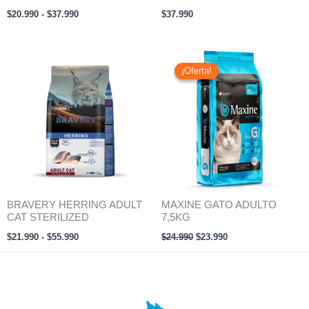
$
20.990
-
$
37.990
$
37.990
Rango
El
El
de
precio
precio
¡Oferta!
¡Oferta!
precios:
original
actual
desde
era:
es:
$21.990
$24.990.
$23.990.
hasta
$55.990
BRAVERY HERRING ADULT
MAXINE GATO ADULTO
CAT STERILIZED
7,5KG
$
21.990
-
$
55.990
$
24.990
$
23.990