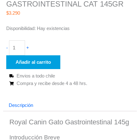
GASTROINTESTINAL CAT 145GR
$
3.290
ROYAL
Disponibilidad:
Hay existencias
CANIN
LATA
-
+
GASTROINTESTINAL
CAT
Añadir al carrito
145GR
cantidad
Envios a todo chile
Compra y recibe desde 4 a 48 hrs.
Descripción
Royal Canin Gato Gastrointestinal 145g
Introducción Breve