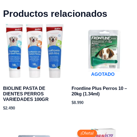
Productos relacionados
AGOTADO
BIOLINE PASTA DE
Frontline Plus Perros 10 –
DIENTES PERROS
20kg (1.34ml)
VARIEDADES 100GR
$
8.990
$
2.490
El
El
precio
precio
¡Oferta!
¡Oferta!
original
actual