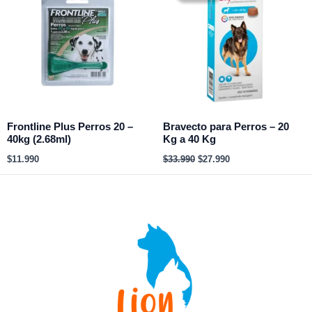
era:
es:
$33.990.
$27.990.
Frontline Plus Perros 20 –
Bravecto para Perros – 20
40kg (2.68ml)
Kg a 40 Kg
$
11.990
$
33.990
$
27.990