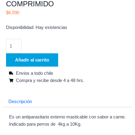
COMPRIMIDO
$
6.590
NEXGARD
Disponibilidad:
Hay existencias
4.1-
10KG
1
COMPRIMIDO
Añadir al carrito
cantidad
Envios a todo chile
Compra y recibe desde 4 a 48 hrs.
Descripción
Es un antiparasitario externo masticable con sabor a carne.
Indicado para perros de 4kg a 10Kg.