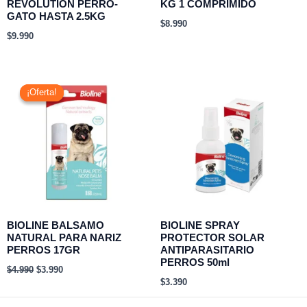
REVOLUTION PERRO-
KG 1 COMPRIMIDO
GATO HASTA 2.5KG
$
8.990
$
9.990
El
El
precio
precio
¡Oferta!
¡Oferta!
original
actual
era:
es:
$4.990.
$3.990.
BIOLINE BALSAMO
BIOLINE SPRAY
NATURAL PARA NARIZ
PROTECTOR SOLAR
PERROS 17GR
ANTIPARASITARIO
PERROS 50ml
$
4.990
$
3.990
$
3.390