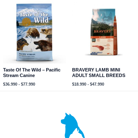
Rango
Rango
de
de
precios:
precios:
desde
desde
$36.990
$18.990
hasta
hasta
$77.990
$47.990
Taste Of The Wild – Pacific
BRAVERY LAMB MINI
Stream Canine
ADULT SMALL BREEDS
$
36.990
-
$
77.990
$
18.990
-
$
47.990