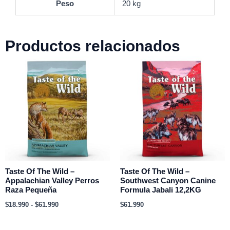
Peso
20 kg
Productos relacionados
Rango
de
precios:
desde
$18.990
hasta
$61.990
Taste Of The Wild –
Taste Of The Wild –
Appalachian Valley Perros
Southwest Canyon Canine
Raza Pequeña
Formula Jabali 12,2KG
$
18.990
-
$
61.990
$
61.990