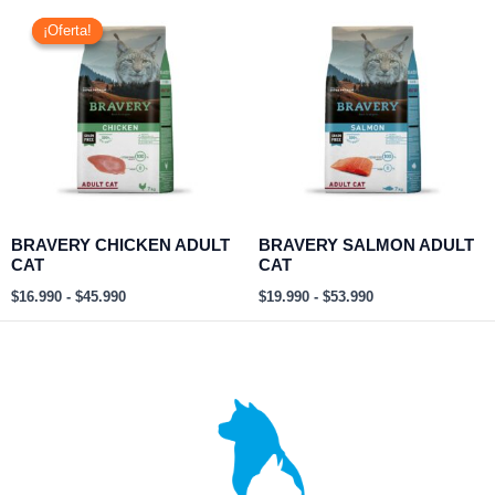
Rango
Rango
de
de
¡Oferta!
¡Oferta!
precios:
precios:
desde
desde
$16.990
$19.990
hasta
hasta
$45.990
$53.990
BRAVERY CHICKEN ADULT
BRAVERY SALMON ADULT
CAT
CAT
$
16.990
-
$
45.990
$
19.990
-
$
53.990