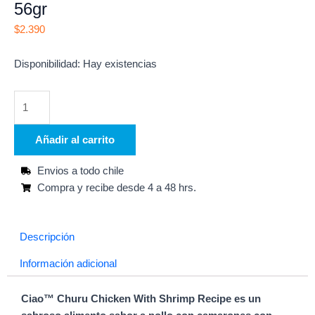
56gr
$
2.390
Churu
Disponibilidad:
Hay existencias
Pollo
con
Camarones
para
Añadir al carrito
gato
56gr
Envios a todo chile
cantidad
Compra y recibe desde 4 a 48 hrs.
Descripción
Información adicional
Ciao™ Churu Chicken With Shrimp Recipe es un