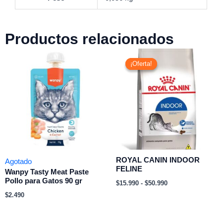
Productos relacionados
Rango
de
¡Oferta!
¡Oferta!
precios:
desde
$15.990
hasta
$50.990
ROYAL CANIN INDOOR
Agotado
FELINE
Wanpy Tasty Meat Paste
Pollo para Gatos 90 gr
$
15.990
-
$
50.990
$
2.490