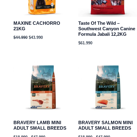
MAXINE CACHORRO
Taste Of The Wild –
21KG
Southwest Canyon Canine
Formula Jabali 12,2KG
$
44.990
$
43.990
$
61.990
Rango
Rango
de
de
precios:
precios:
desde
desde
$18.990
$18.990
hasta
hasta
$47.990
$47.990
BRAVERY LAMB MINI
BRAVERY SALMON MINI
ADULT SMALL BREEDS
ADULT SMALL BREEDS