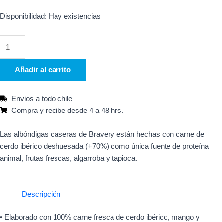
BRAVERY
Disponibilidad:
Hay existencias
MEATBALLS
STEW
IBERIAN
PORK
Añadir al carrito
DOG
WET
Envios a todo chile
FOOD
Compra y recibe desde 4 a 48 hrs.
415
GR
Las albóndigas caseras de Bravery están hechas con carne de
cantidad
cerdo ibérico deshuesada (+70%) como única fuente de proteína
animal, frutas frescas, algarroba y tapioca.
Descripción
• Elaborado con 100% carne fresca de cerdo ibérico, mango y