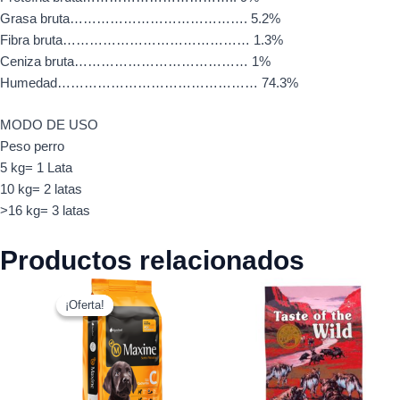
Grasa bruta…………………………………. 5.2%
Fibra bruta…………………………………… 1.3%
Ceniza bruta………………………………… 1%
Humedad……………………………………… 74.3%
MODO DE USO
Peso perro
5 kg= 1 Lata
10 kg= 2 latas
>16 kg= 3 latas
Productos relacionados
El
El
precio
precio
¡Oferta!
¡Oferta!
original
actual
era:
es:
$44.990.
$43.990.