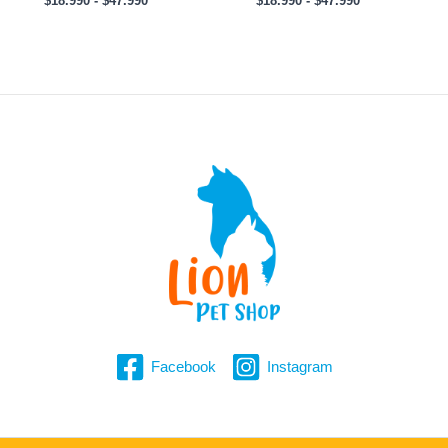
$
18.990
-
$
47.990
$
18.990
-
$
47.990
Facebook
Instagram