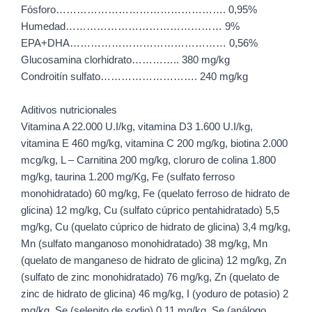
Fósforo…………………………………………. 0,95%
Humedad……………………………………… 9%
EPA+DHA……………………………………… 0,56%
Glucosamina clorhidrato………….. 380 mg/kg
Condroitín sulfato………………………. 240 mg/kg
Aditivos nutricionales
Vitamina A 22.000 U.I/kg, vitamina D3 1.600 U.I/kg,
vitamina E 460 mg/kg, vitamina C 200 mg/kg, biotina 2.000
mcg/kg, L – Carnitina 200 mg/kg, cloruro de colina 1.800
mg/kg, taurina 1.200 mg/Kg, Fe (sulfato ferroso
monohidratado) 60 mg/kg, Fe (quelato ferroso de hidrato de
glicina) 12 mg/kg, Cu (sulfato cúprico pentahidratado) 5,5
mg/kg, Cu (quelato cúprico de hidrato de glicina) 3,4 mg/kg,
Mn (sulfato manganoso monohidratado) 38 mg/kg, Mn
(quelato de manganeso de hidrato de glicina) 12 mg/kg, Zn
(sulfato de zinc monohidratado) 76 mg/kg, Zn (quelato de
zinc de hidrato de glicina) 46 mg/kg, I (yoduro de potasio) 2
mg/kg, Se (selenito de sodio) 0,11 mg/kg, Se (análogo