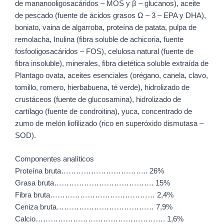
de mananooligosacáridos – MOS y β – glucanos), aceite
de pescado (fuente de ácidos grasos Ω – 3 – EPA y DHA),
boniato, vaina de algarroba, proteína de patata, pulpa de
remolacha, Inulina (fibra soluble de achicoria, fuente
fosfooligosacáridos – FOS), celulosa natural (fuente de
fibra insoluble), minerales, fibra dietética soluble extraída de
Plantago ovata, aceites esenciales (orégano, canela, clavo,
tomillo, romero, hierbabuena, té verde), hidrolizado de
crustáceos (fuente de glucosamina), hidrolizado de
cartílago (fuente de condroitina), yuca, concentrado de
zumo de melón liofilizado (rico en superóxido dismutasa –
SOD).
Componentes analíticos
Proteína bruta…………………………….. 26%
Grasa bruta…………………………………. 15%
Fibra bruta…………………………………… 2,4%
Ceniza bruta………………………………… 7,9%
Calcio……………………………………………. 1,6%