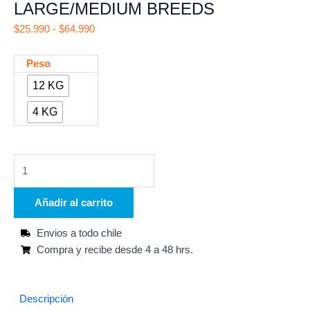
LARGE/MEDIUM BREEDS
Rango
$
25.990
-
$
64.990
de
precios:
BRAVERY
Peso
desde
LAMB
12 KG
$25.990
ADULT
hasta
4 KG
LARGE/MEDIUM
$64.990
BREEDS
cantidad
Añadir al carrito
Envios a todo chile
Compra y recibe desde 4 a 48 hrs.
Descripción