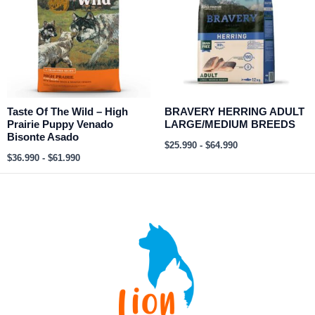
$36.990
$25.990
hasta
hasta
$61.990
$64.990
Taste Of The Wild – High
BRAVERY HERRING ADULT
Prairie Puppy Venado
LARGE/MEDIUM BREEDS
Bisonte Asado
$
25.990
-
$
64.990
$
36.990
-
$
61.990