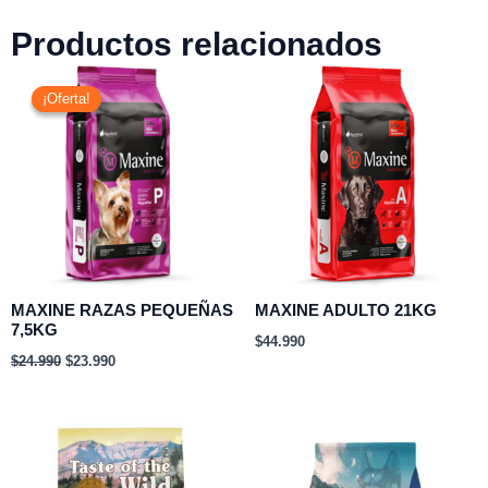
Productos relacionados
El
El
precio
precio
¡Oferta!
¡Oferta!
original
actual
era:
es:
$24.990.
$23.990.
MAXINE RAZAS PEQUEÑAS
MAXINE ADULTO 21KG
7,5KG
$
44.990
$
24.990
$
23.990
Rango
Rango
de
de
precios:
precios:
desde
desde