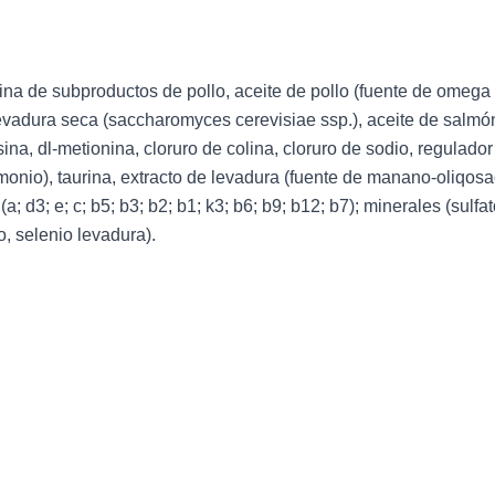
ina de subproductos de pollo, aceite de pollo (fuente de omega 
levadura seca (saccharomyces cerevisiae ssp.), aceite de salmó
na, dl-metionina, cloruro de colina, cloruro de sodio, regulador 
amonio), taurina, extracto de levadura (fuente de manano-oliqosa
(a; d3; e; c; b5; b3; b2; b1; k3; b6; b9; b12; b7); minerales (sulf
o, selenio levadura).