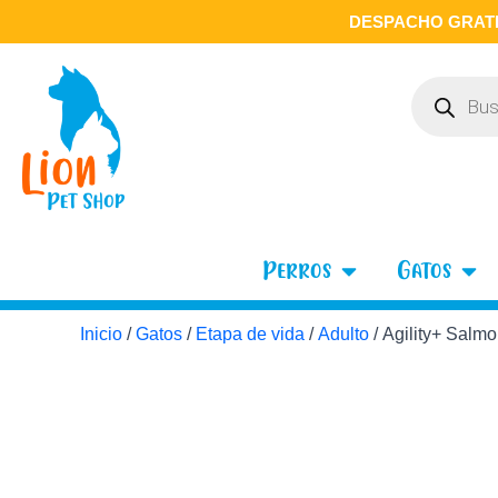
Ir
DESPACHO GRATI
al
contenido
Búsqueda
de
productos
Open Perros
Open
Perros
Gatos
Inicio
/
Gatos
/
Etapa de vida
/
Adulto
/ Agility+ Salm