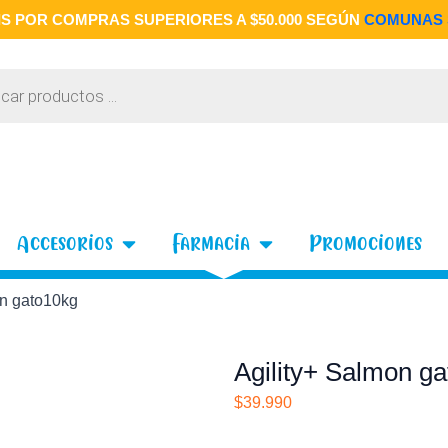
S POR COMPRAS SUPERIORES A $50.000 SEGÚN
COMUNAS 
 Gatos
Open Accesorios
Open Farmacia
Accesorios
Farmacia
Promociones
on gato10kg
Agility+ Salmon g
$
39.990