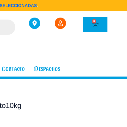
SELECCIONADAS
.
Cart
0
Contacto
Despachos
ato10kg