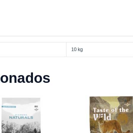
10 kg
ionados
Rango
de
precios:
desde
$18.990
hasta
$43.990