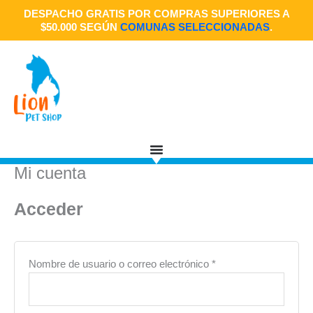
Ir
Obligatorio
Obligatorio
Obligatorio
DESPACHO GRATIS POR COMPRAS SUPERIORES A
al
$50.000 SEGÚN
COMUNAS SELECCIONADAS
.
contenido
Mi cuenta
Acceder
Nombre de usuario o correo electrónico
*