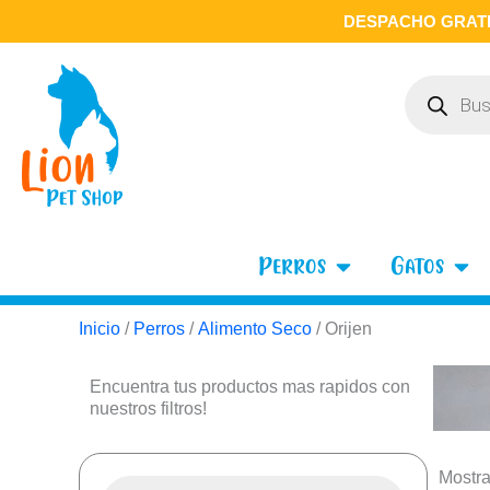
Ir
DESPACHO GRATI
al
contenido
Búsqueda
de
productos
Open Perros
Open
Perros
Gatos
Inicio
/
Perros
/
Alimento Seco
/ Orijen
Encuentra tus productos mas rapidos con
nuestros filtros!
Búsqueda
Mostra
de