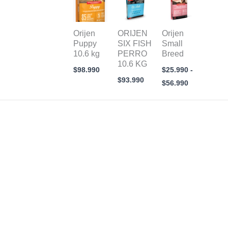
de
precios:
desde
$25.990
Orijen
ORIJEN
Orijen
hasta
Puppy
SIX FISH
Small
$56.990
10.6 kg
PERRO
Breed
10.6 KG
$
98.990
$
25.990
-
$
93.990
$
56.990